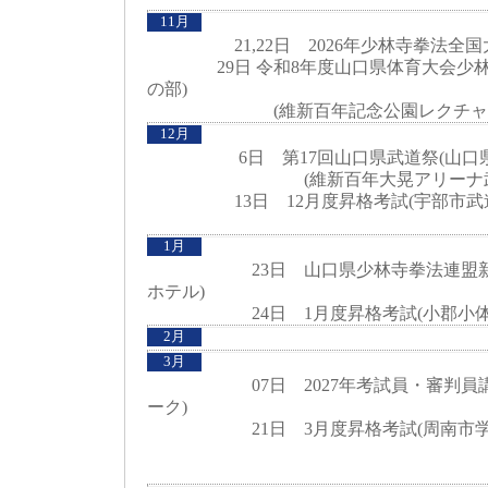
11月
21,22日 2026年少林寺拳法全国大
29日 令和8年度山口県体育大会少林
の部)
(維新百年記念公園レクチャー
12月
6日 第17回山口県武道祭(山口県
(維新百年大晃アリーナ武
13日 12月度昇格考試(宇部市武道
1月
23日 山口県少林寺拳法連盟新年会
ホテル)
24日 1月度昇格考試(小郡小体
2月
3月
07日 2027年考試員・審判員講習
ーク)
21日 3月度昇格考試(周南市学び