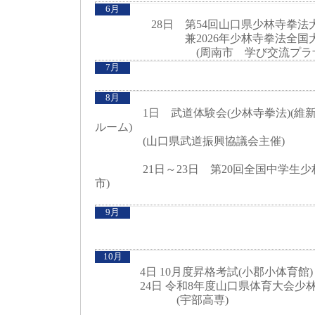
6月
28日 第54回山口県少林寺拳法
兼2026年少林寺拳法全国大
(周南市 学び交流プラザ 
7月
8月
1日 武道体験会(少林寺拳法)(維新
ルーム)
(山口県武道振興協議会主催)
21日～23日 第20回全国中学生少林
市)
9月
10月
4日 10月度昇格考試(小郡小体育館
24日 令和8年度山口県体育大会少林
(宇部高専)