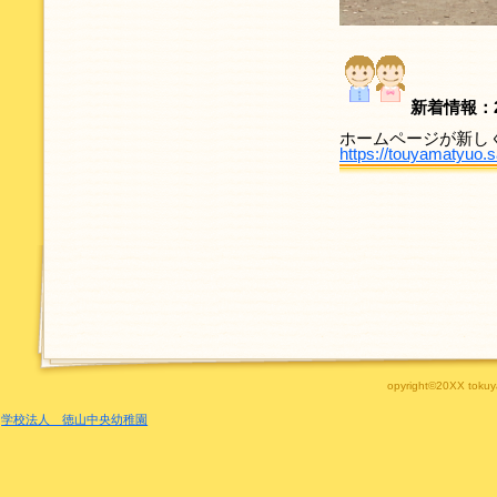
新着情報
：
ホームページが新し
https://touyamatyu
opyright©20XX tokuya
学校法人 徳山中央幼稚園