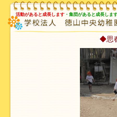
※現在、採用の予
活動があると成長します
・集団があると成長しま
◆思